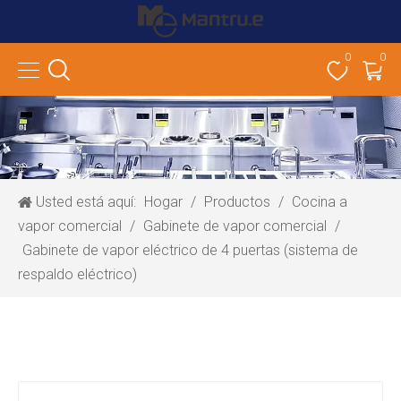
0
0
Usted está aquí:
Hogar
/
Productos
/
Cocina a
vapor comercial
/
Gabinete de vapor comercial
/
Gabinete de vapor eléctrico de 4 puertas (sistema de
respaldo eléctrico)