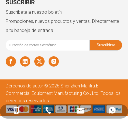
SUSCRIBIR
Suscríbete a nuestro boletín
Promociones, nuevos productos y ventas. Directamente
a tu bandeja de entrada.
Suscribirse
Derechos de autor ©
2026
Shenzhen Mantru.E
Commercial Equipment Manufacturing Co., Ltd. Todos los
derechos reservados.
admin@mantru.com
+86-180-2587-8895
+86-757-8127-3509
+8618025878895