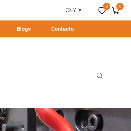
0
0
CNY ￥
Blogs
Contacto