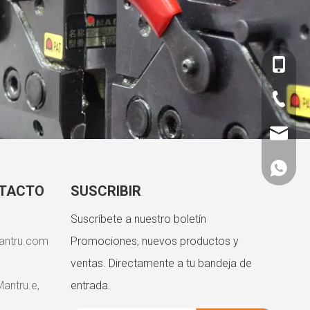
+86-180
+86-757
admin@
+86180
NTACTO
SUSCRIBIR
Suscríbete a nuestro boletín
ntru.com
Promociones, nuevos productos y
ventas. Directamente a tu bandeja de
Mantru.e,
entrada.